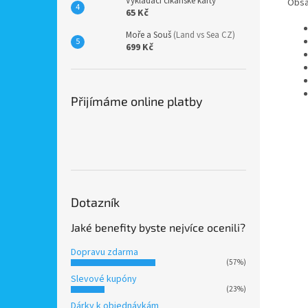
Vykládací cikánské karty
Obsa
65 Kč
Moře a Souš
(Land vs Sea CZ)
699 Kč
Přijímáme online platby
Dotazník
Jaké benefity byste nejvíce ocenili?
Dopravu zdarma
(57%)
Slevové kupóny
(23%)
Dárky k objednávkám