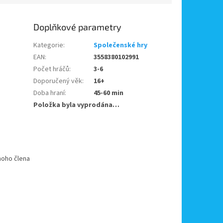
Doplňkové parametry
Kategorie
:
Společenské hry
EAN
:
3558380102991
Počet hráčů
:
3-6
Doporučený věk
:
16+
Doba hraní
:
45-60 min
Položka byla vyprodána…
dnoho člena