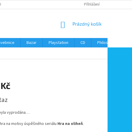
ONTAKTY
Přihlášení
NÁKUPNÍ
Prázdný košík
KOŠÍK
avebnice
Bazar
Playstation
CD
Philos
Kontak
 Kč
taz
byla vyprodána…
hra na motivy úspěšného seriálu
Hra na oliheň
.