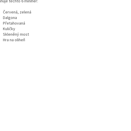
huje těchto 6 miniher:
Červená, zelená
Dalgona
Přetahovaná
Kuličky
Skleněný most
Hra na oliheň