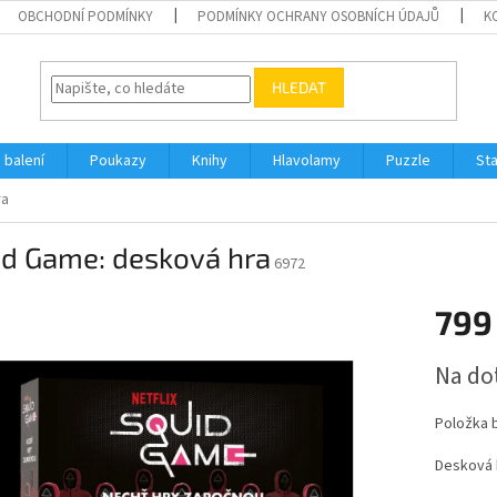
OBCHODNÍ PODMÍNKY
PODMÍNKY OCHRANY OSOBNÍCH ÚDAJŮ
K
HLEDAT
 balení
Poukazy
Knihy
Hlavolamy
Puzzle
St
ra
id Game: desková hra
6972
799
Měrná
Na do
cena:
Položka 
Desková 