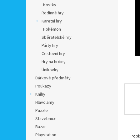
n
Kostky
e
Rodinné hry
l
Karetní hry
Pokémon
Sběratelské hry
Párty hry
Cestovní hry
Hry na hrdiny
Únikovky
Dárkové předměty
Poukazy
Knihy
Hlavolamy
Puzzle
Stavebnice
Bazar
Playstation
Popi