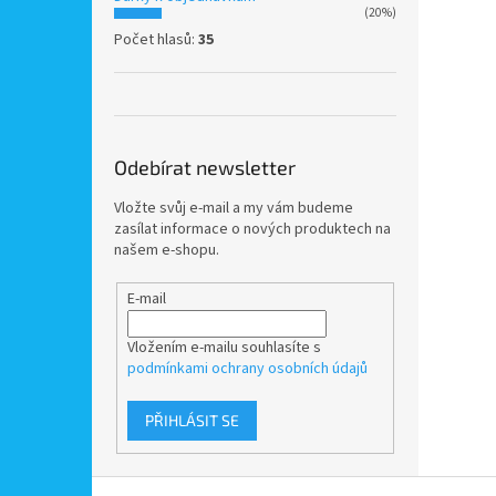
(20%)
Počet hlasů:
35
Odebírat newsletter
Vložte svůj e-mail a my vám budeme
zasílat informace o nových produktech na
našem e-shopu.
E-mail
Vložením e-mailu souhlasíte s
podmínkami ochrany osobních údajů
PŘIHLÁSIT SE
Z