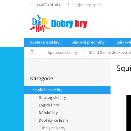
Přejít
+420724243463
info@dobryhry.cz
na
obsah
Společenské hry
Dárkové předměty
Dárkové
Domů
Společenské hry
Squid Game: desková h
P
Squ
o
Přeskočit
s
Kategorie
kategorie
t
r
Společenské hry
a
Strategické hry
n
Logické hry
n
í
Dětské hry
p
Doplňky ke hrám
a
Obaly na karty