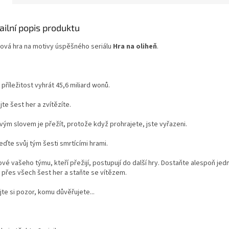
ailní popis produktu
ová hra na motivy úspěšného seriálu
Hra na oliheň
.
příležitost vyhrát 45,6 miliard wonů.
jte šest her a zvítězíte.
vým slovem je přežít, protože když prohrajete, jste vyřazeni.
eďte svůj tým šesti smrtícími hrami.
vé vašeho týmu, kteří přežijí, postupují do další hry. Dostaňte alespoň je
 přes všech šest her a staňte se vítězem.
te si pozor, komu důvěřujete...