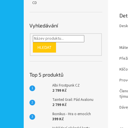
CD
Det
Vyhledávání
Desk
HLEDAT
Máte 
Přeži
Klíčo
Top 5 produktů
Prov
Albi Frostpunk CZ
2 799 Kč
Členo
týmu
Tainted Grail: Pád Avalonu
2 799 Kč
Dávej
Ikonikus - Hra o emocích
399 Kč