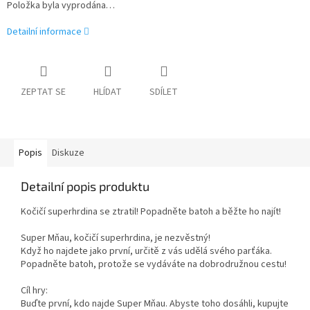
Položka byla vyprodána…
Detailní informace
ZEPTAT SE
HLÍDAT
SDÍLET
Popis
Diskuze
Detailní popis produktu
Kočičí superhrdina se ztratil! Popadněte batoh a běžte ho najít!
Super Mňau, kočičí superhrdina, je nezvěstný!
Když ho najdete jako první, určitě z vás udělá svého parťáka.
Popadněte batoh, protože se vydáváte na dobrodružnou cestu!
Cíl hry:
Buďte první, kdo najde Super Mňau. Abyste toho dosáhli, kupujte