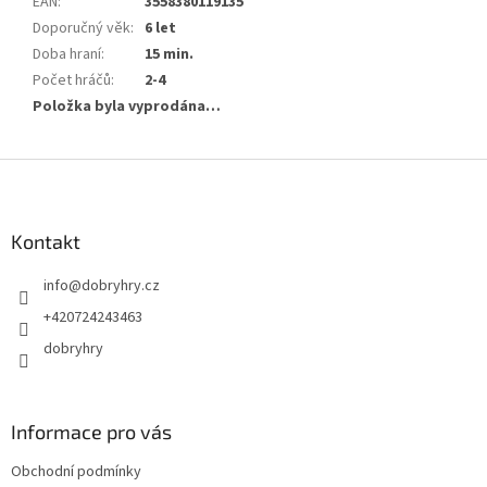
EAN
:
3558380119135
Doporučný věk
:
6 let
Doba hraní
:
15 min.
Počet hráčů
:
2-4
Položka byla vyprodána…
Z
á
p
a
Kontakt
t
info
@
dobryhry.cz
í
+420724243463
dobryhry
Informace pro vás
Obchodní podmínky