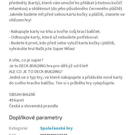
předměty (karty), které vám umožní ho přilákat (chutnou kočičí
mňamkou) a obléknout (do jeho působivého červeného pláště).
Jakmile budete mít před sebou kartu kočky a pláště, stanete se
vítězem hry!
- Nakupujte karty na trhu a tvořte svůj hrací balíček.
- Odhazujte karty, které už nebudete potřebovat.
- Budete-li první, kdo před sebe vyloží kartu kočky i pláště,
vyhráváte hru! Našli jste Super Mňau!
A víte, co je super?
Je to DECK-BUILDING hra pro děti již od 6 let!
ALE CO JE TO DECK-BUILDING?
Jedná se o typ hry, ve které nakupujete a přidáváte nové karty
do svého hracího balíčku. Ten si v průběhu hry vylepšujete.
OBSAH BALENÍ:
49 karet
Česká a slovenská pravidla
Doplňkové parametry
Kategorie
:
Společenské hry