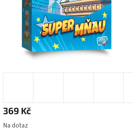
369 Kč
Měrná
Na dotaz
cena: