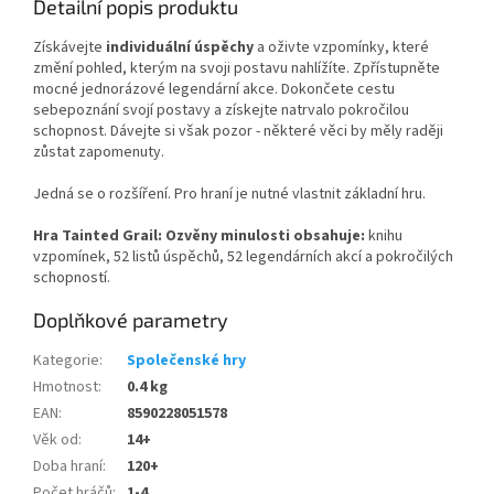
Detailní popis produktu
Získávejte
individuální úspěchy
a oživte vzpomínky, které
změní pohled, kterým na svoji postavu nahlížíte. Zpřístupněte
mocné jednorázové legendární akce. Dokončete cestu
sebepoznání svojí postavy a získejte natrvalo pokročilou
schopnost. Dávejte si však pozor - některé věci by měly raději
zůstat zapomenuty.
Jedná se o rozšíření. Pro hraní je nutné vlastnit základní hru.
Hra Tainted Grail: Ozvěny minulosti obsahuje:
knihu
vzpomínek, 52 listů úspěchů, 52 legendárních akcí a pokročilých
schopností.
Doplňkové parametry
Kategorie
:
Společenské hry
Hmotnost
:
0.4 kg
EAN
:
8590228051578
Věk od
:
14+
Doba hraní
:
120+
Počet hráčů
:
1-4