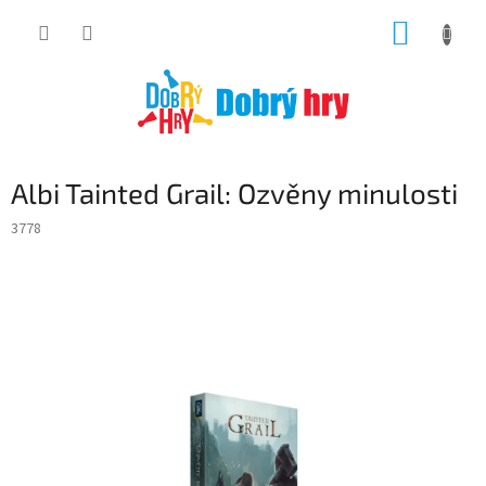
Přejít
NÁKUP
na
obsah
KOŠÍK
Albi Tainted Grail: Ozvěny minulosti
3778