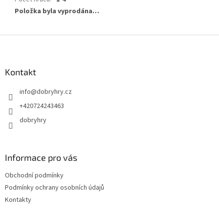
Položka byla vyprodána…
Z
á
p
a
Kontakt
t
info
@
dobryhry.cz
í
+420724243463
dobryhry
Informace pro vás
Obchodní podmínky
Podmínky ochrany osobních údajů
Kontakty