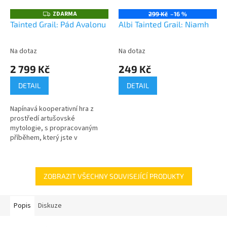
ZDARMA
Z
299 Kč
–16 %
D
Tainted Grail: Pád Avalonu
Albi Tainted Grail: Niamh
A
R
M
A
Na dotaz
Na dotaz
2 799 Kč
249 Kč
DETAIL
DETAIL
Napínavá kooperativní hra z
prostředí artušovské
mytologie, s propracovaným
příběhem, který jste v
deskových hrách dosud nezažili!
ZOBRAZIT VŠECHNY SOUVISEJÍCÍ PRODUKTY
Popis
Diskuze