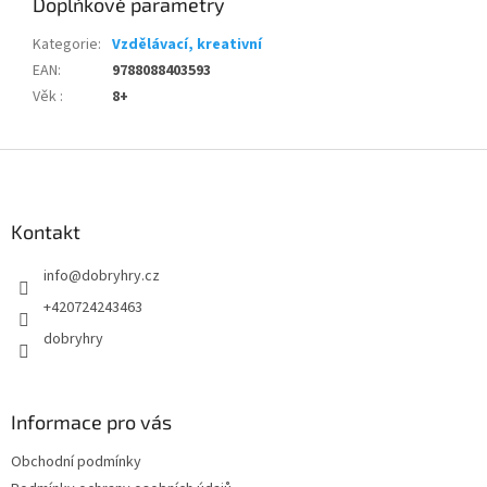
Doplňkové parametry
Kategorie
:
Vzdělávací, kreativní
EAN
:
9788088403593
Věk
:
8+
Z
á
p
a
Kontakt
t
info
@
dobryhry.cz
í
+420724243463
dobryhry
Informace pro vás
Obchodní podmínky