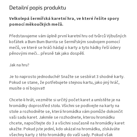
Detailní popis produktu
Velkolepá šermířská karetní hra, ve které řešíte spory
pomocí měkoučkých mečů.
Představujeme vám úplně první karetní hru od tvůrců Výbušných
koťátek a Bum Bum Burrita se šermířským soubojem pomocí
mečů, ve které se hráči hádají o karty a tyto hádky řeší údery
pěnovými meči... přesně tak jako dospělí.
Jak na hru?
Je to naprosto jednoduché! Snažte se sesbírat 3 shodné karty.
Pokud se stane, že potřebujete stejnou kartu, jako jiný hráč,
musíte o ní bojovat!
Chcete-li hrát, vezměte si určitý počet karet a umístěte je na
hromádky doprostřed stolu. Všichni se podívejte na karty na
stole a rozhodněte se, která hromádka vám pomůže dokončit
vaši sadu karet. Jakmile se rozhodnete, kterou hromádku
chcete, napočítejte do 3 a všichni současně na hromádky karet
ukažte. Pokud jste jediní, kdo ukázal na hromádku, získáváte
všechny karty z této hromádky do vaší sady. Pokud však