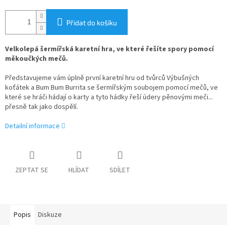
Přidat do košíku
Velkolepá šermířská karetní hra, ve které řešíte spory pomocí
měkoučkých mečů.
Představujeme vám úplně první karetní hru od tvůrců Výbušných
koťátek a Bum Bum Burrita se šermířským soubojem pomocí mečů, ve
které se hráči hádají o karty a tyto hádky řeší údery pěnovými meči...
přesně tak jako dospělí.
Detailní informace
ZEPTAT SE
HLÍDAT
SDÍLET
Popis
Diskuze