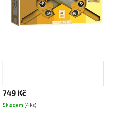
749 Kč
Měrná
Skladem
(4 ks)
cena: