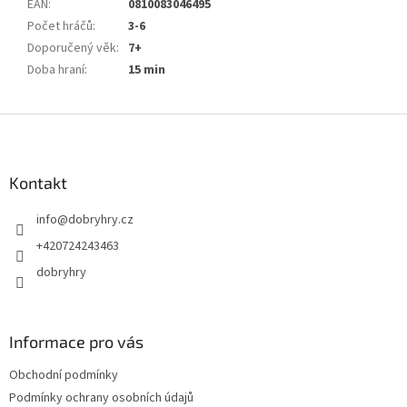
EAN
:
0810083046495
Počet hráčů
:
3-6
Doporučený věk
:
7+
Doba hraní
:
15 min
Z
á
p
a
Kontakt
t
info
@
dobryhry.cz
í
+420724243463
dobryhry
Informace pro vás
Obchodní podmínky
Podmínky ochrany osobních údajů