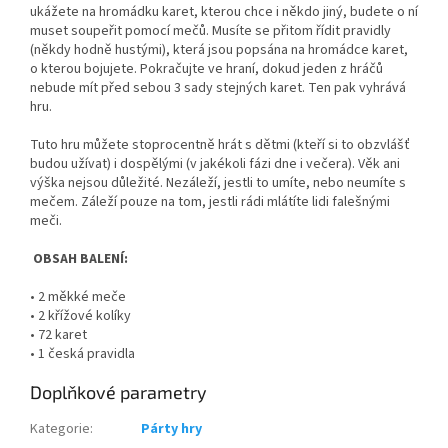
ukážete na hromádku karet, kterou chce i někdo jiný, budete o ní
muset soupeřit pomocí mečů. Musíte se přitom řídit pravidly
(někdy hodně hustými), která jsou popsána na hromádce karet,
o kterou bojujete. Pokračujte ve hraní, dokud jeden z hráčů
nebude mít před sebou 3 sady stejných karet. Ten pak vyhrává
hru.
Tuto hru můžete stoprocentně hrát s dětmi (kteří si to obzvlášť
budou užívat) i dospělými (v jakékoli fázi dne i večera). Věk ani
výška nejsou důležité. Nezáleží, jestli to umíte, nebo neumíte s
mečem. Záleží pouze na tom, jestli rádi mlátíte lidi falešnými
meči.
OBSAH BALENÍ:
• 2 měkké meče
• 2 křížové kolíky
• 72 karet
• 1 česká pravidla
Doplňkové parametry
Kategorie
:
Párty hry