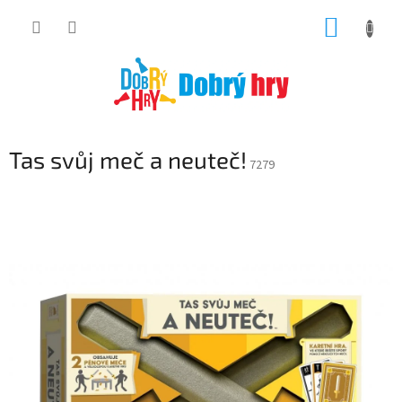
Přejít
NÁKUP
na
obsah
KOŠÍK
Tas svůj meč a neuteč!
7279