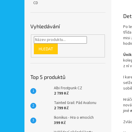
CD
Det
Vyhledávání
Po l
tříd
misi
hodn
HLEDAT
Úni
koleg
z ní 
Top 5 produktů
I kar
selže
sobě
Albi Frostpunk CZ
2 799 Kč
Hráč
Tainted Grail: Pád Avalonu
nová
2 799 Kč
jiné
Ikonikus - Hra o emocích
Zvlád
399 Kč