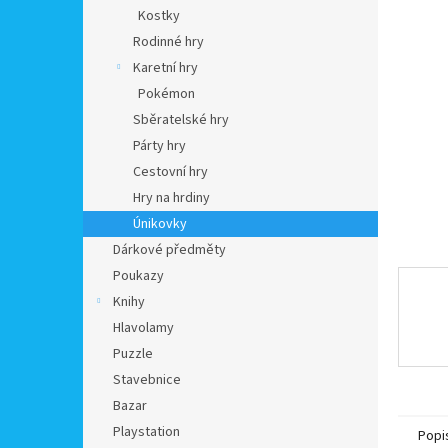
n
Kostky
e
Rodinné hry
l
Karetní hry
Pokémon
Sběratelské hry
Párty hry
Cestovní hry
Hry na hrdiny
Únikovky
Dárkové předměty
Poukazy
Knihy
Hlavolamy
Puzzle
Stavebnice
Bazar
Playstation
Popi