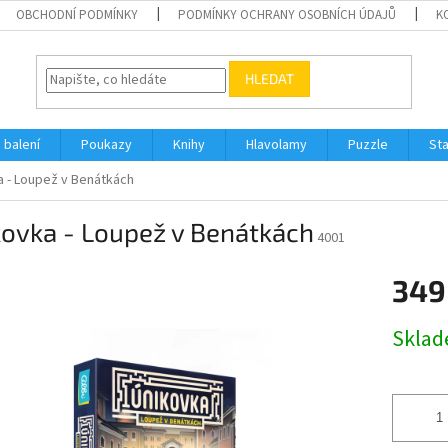
OBCHODNÍ PODMÍNKY
PODMÍNKY OCHRANY OSOBNÍCH ÚDAJŮ
K
HLEDAT
 balení
Poukazy
Knihy
Hlavolamy
Puzzle
St
a - Loupež v Benátkách
kovka - Loupež v Benátkách
4001
349
Měrná
Skla
cena: