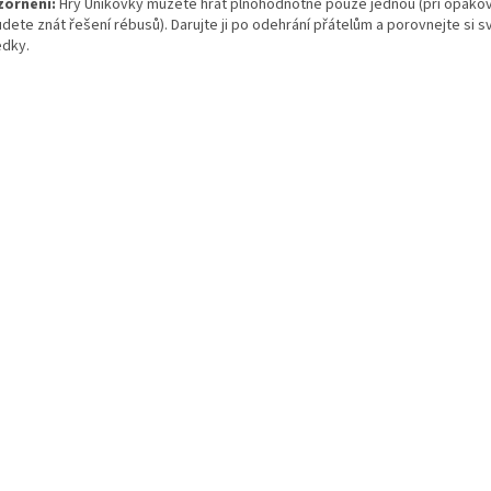
ornění:
Hry Únikovky můžete hrát plnohodnotně pouze jednou (při opako
dete znát řešení rébusů). Darujte ji po odehrání přátelům a porovnejte si s
edky.