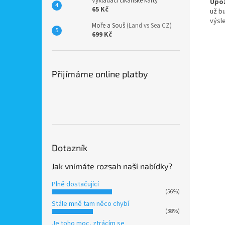
Vykládací cikánské karty
Upoz
65 Kč
už bu
výsl
Moře a Souš
(Land vs Sea CZ)
699 Kč
Přijímáme online platby
Dotazník
Jak vnímáte rozsah naší nabídky?
Plně dostačující
(56%)
Stále mně tam něco chybí
(38%)
Je toho moc, ztrácím se