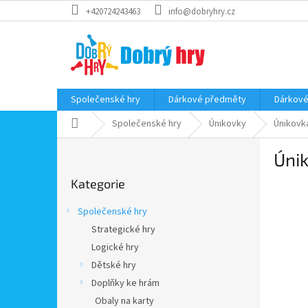
Přejít
+420724243463
info@dobryhry.cz
na
obsah
Společenské hry
Dárkové předměty
Dárkové
Domů
Společenské hry
Únikovky
Únikovk
P
Úni
o
Přeskočit
s
Kategorie
kategorie
t
r
Společenské hry
a
Strategické hry
n
Logické hry
n
í
Dětské hry
p
Doplňky ke hrám
a
Obaly na karty