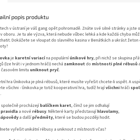
ailní popis produktu
etech v ústraní je váš gang opět pohromadě. Znáte své silné stránky a jste
a v oboru. Je tu ale výzva, která nebude vůbec lehká a kde každá chyba mů
 zhatit. Dokážete se vloupat do slavného kasina v Benátkách a ukrást žeto
oty?
kovka
je
karetní variací
na populární
únikové hry
, při nichž se skupina př
ů (lze hrát i v jednom hráči) nechá
zamknout
do
místnosti plné rébusů
v časovém limitu
uniknout pryč
.
etní hra Únikovka je plná rébusů, které musíte vyřešit chcete-li uspět. A us
te všichni - Únikovka je totiž kooperativní hra, tudíž hrají
všichni
hráči
spol
.
i společně procházejí
balíčkem karet
, čímž se jim odhalují
pravidla
a nové
rébusy
. Některé karty představují
hlavolamy
,
nápovědy
a další
předměty
, které se budou později hodit.
nete vyřešit unikátní rébusy a uniknout z místnosti včas?