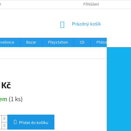
ONTAKTY
Přihlášení
NÁKUPNÍ
Prázdný košík
KOŠÍK
avebnice
Bazar
Playstation
CD
Philos
Kontak
 Kč
dem
(1 ks)
Přidat do košíku