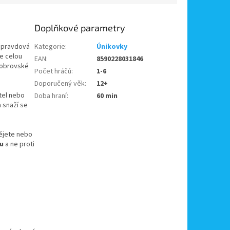
Doplňkové parametry
 opravdová
Kategorie
:
Únikovky
že celou
EAN
:
8590228031846
n obrovské
Počet hráčů
:
1-6
Doporučený věk
:
12+
átel nebo
Doba hraní
:
60 min
a snaží se
pějete nebo
u
a ne proti