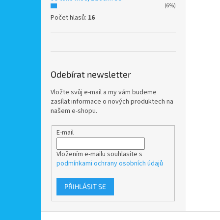
(6%)
Počet hlasů:
16
Odebírat newsletter
Vložte svůj e-mail a my vám budeme
zasílat informace o nových produktech na
našem e-shopu.
E-mail
Vložením e-mailu souhlasíte s
podmínkami ochrany osobních údajů
PŘIHLÁSIT SE
Z