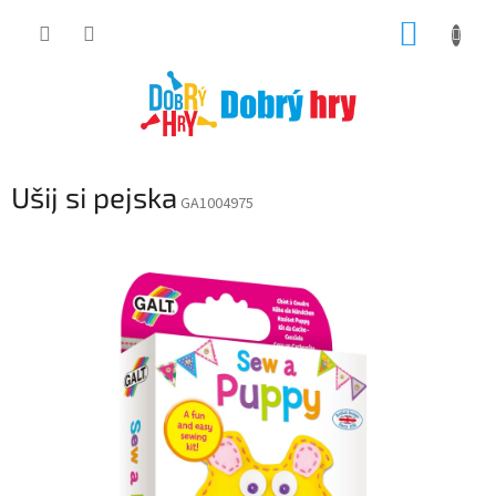
Přejít
NÁKUP
na
obsah
KOŠÍK
Ušij si pejska
GA1004975