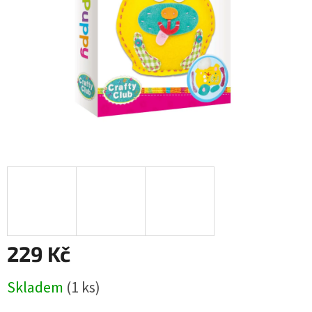
229 Kč
Měrná
Skladem
(1 ks)
cena: