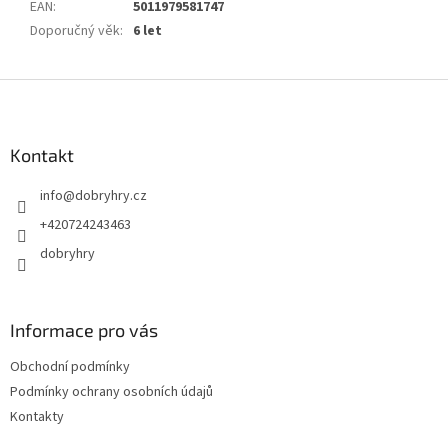
EAN
:
5011979581747
Doporučný věk
:
6 let
Z
á
p
a
Kontakt
t
info
@
dobryhry.cz
í
+420724243463
dobryhry
Informace pro vás
Obchodní podmínky
Podmínky ochrany osobních údajů
Kontakty