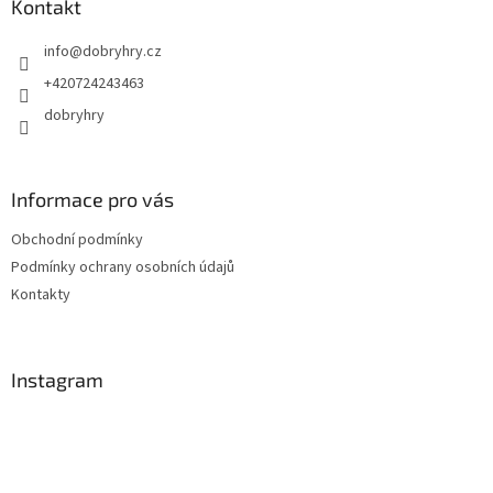
a
Kontakt
t
info
@
dobryhry.cz
í
+420724243463
dobryhry
Informace pro vás
Obchodní podmínky
Podmínky ochrany osobních údajů
Kontakty
Instagram