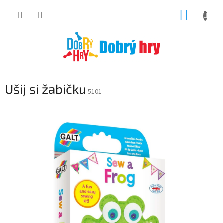
Přejít
NÁKUP
na
obsah
KOŠÍK
Ušij si žabičku
5101