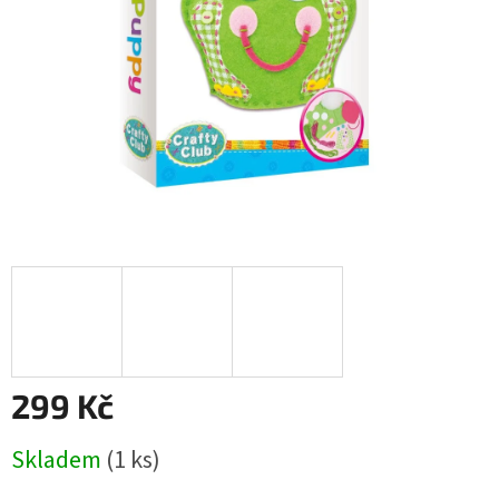
299 Kč
Měrná
Skladem
(1 ks)
cena: