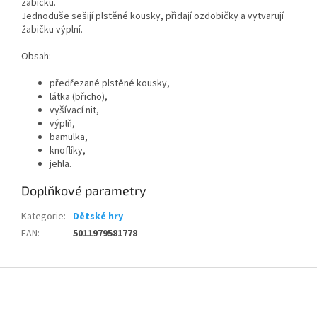
žabičku.
Jednoduše sešijí plstěné kousky, přidají ozdobičky a vytvarují
žabičku výplní.
Obsah:
předřezané plstěné kousky,
látka (břicho),
vyšívací nit,
výplň,
bamulka,
knoflíky,
jehla.
Doplňkové parametry
Kategorie
:
Dětské hry
EAN
:
5011979581778
Z
á
p