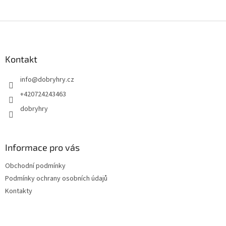
Z
á
p
a
Kontakt
t
info
@
dobryhry.cz
í
+420724243463
dobryhry
Informace pro vás
Obchodní podmínky
Podmínky ochrany osobních údajů
Kontakty