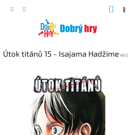
Přejít
NÁKUP
na
obsah
KOŠÍK
Útok titánů 15 - Isajama Hadžime
4851