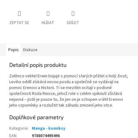
ZEPTAT SE
HLÍDAT
SDÍLET
Popis
Diskuze
Detailní popis produktu
Zatímco velitel Erwin bojuje s pomocí starých přátel o holý život,
Leviho oddíl získává novou posilu a společně se vydávají na
pomoc Erenovi a Historii. Ti se mezitím ocitají v podivné
společnosti Roda Reisse, jehož role v celém spiknutí zůstává
nejasná – jisté je pouze to, že jen on je schopen vrátit Erenovi
jeho vzpomínky a rozluštit tak záhadu zmizení jeho otce.
Doplňkové parametry
Kategorie
:
Manga - komiksy
EAN
:
9788074495496