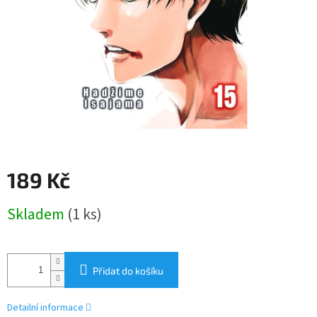
189 Kč
Měrná
Skladem
(1 ks)
cena:
Přidat do košíku
Detailní informace