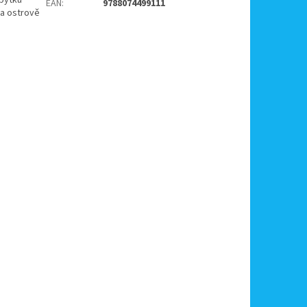
EAN
:
9788074499111
na ostrově