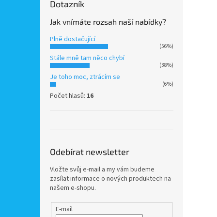
Dotazník
Jak vnímáte rozsah naší nabídky?
Plně dostačující
(56%)
Stále mně tam něco chybí
(38%)
Je toho moc, ztrácím se
(6%)
Počet hlasů:
16
Odebírat newsletter
Vložte svůj e-mail a my vám budeme
zasílat informace o nových produktech na
našem e-shopu.
E-mail