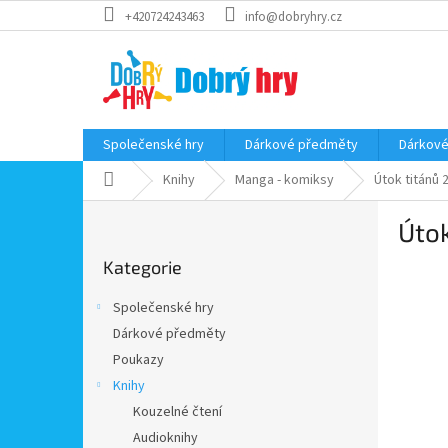
Přejít
+420724243463
info@dobryhry.cz
na
obsah
Společenské hry
Dárkové předměty
Dárkové
Domů
Knihy
Manga - komiksy
Útok titánů 
P
Útok
o
Přeskočit
s
Kategorie
kategorie
t
r
Společenské hry
a
Dárkové předměty
n
Poukazy
n
í
Knihy
p
Kouzelné čtení
a
Audioknihy