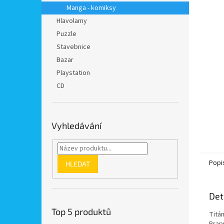
n
Manga - komiksy
e
Hlavolamy
l
Puzzle
Stavebnice
Bazar
Playstation
CD
Vyhledávání
Popi
HLEDAT
Det
Top 5 produktů
Titán
Prap