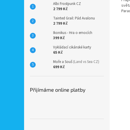
Albi Frostpunk CZ
svět
2 799 Kč
Parad
Tainted Grail: Pád Avalonu
2 799 Kč
Ikonikus - Hra o emocích
399 Kč
Vykládací cikánské karty
65 Kč
Moře a Souš
(Land vs Sea CZ)
699 Kč
Přijímáme online platby