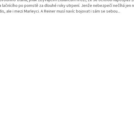
a lačnícího po pomstě za dlouhé roky utrpení. Jenže nebezpečí nečíhá jen 
is, ale i mezi Marleyci. A Reiner musí navíc bojovat i sám se sebou...