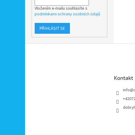
Vložením e-mailu souhlasíte s
podmínkami ochrany osobních údajů
PŘIHLÁSIT SE
Z
á
p
a
t
Kontakt
í
info
@
+4207
dobry