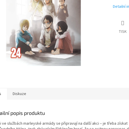
Detailní 
TISK
s
Diskuze
ailní popis produktu
i ve službách marleyské armády se připravují na další akci – je třeba získat
ůvodního titána, jinak zbývajícím Eldiáncům hrozí, že se ocitnou napospas 