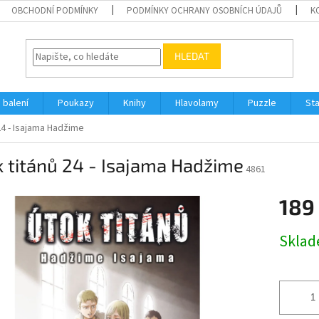
OBCHODNÍ PODMÍNKY
PODMÍNKY OCHRANY OSOBNÍCH ÚDAJŮ
K
HLEDAT
 balení
Poukazy
Knihy
Hlavolamy
Puzzle
St
24 - Isajama Hadžime
 titánů 24 - Isajama Hadžime
4861
189
Měrná
Skla
cena: