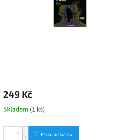
249 Kč
Měrná
Skladem
(1 ks)
cena:
Přidat do košíku