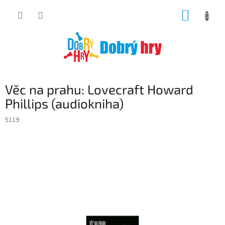
Přejít
NÁKUP
na
obsah
KOŠÍK
Věc na prahu: Lovecraft Howard
Phillips (audiokniha)
5119