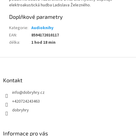
elektroakustická hudba Ladislava Železného.
Doplňkové parametry
Kategorie
:
Audioknihy
EAN
:
8594172010117
délka
:
1 hod 18 min
Z
á
p
a
Kontakt
t
info
@
dobryhry.cz
í
+420724243463
dobryhry
Informace pro vás