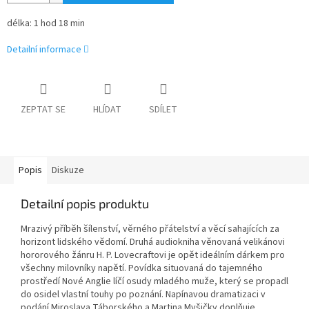
délka: 1 hod 18 min
Detailní informace
ZEPTAT SE
HLÍDAT
SDÍLET
Popis
Diskuze
Detailní popis produktu
Mrazivý příběh šílenství, věrného přátelství a věcí sahajících za
horizont lidského vědomí. Druhá audiokniha věnovaná velikánovi
hororového žánru H. P. Lovecraftovi je opět ideálním dárkem pro
všechny milovníky napětí. Povídka situovaná do tajemného
prostředí Nové Anglie líčí osudy mladého muže, který se propadl
do osidel vlastní touhy po poznání. Napínavou dramatizaci v
podání Miroslava Táborského a Martina Myšičky doplňuje