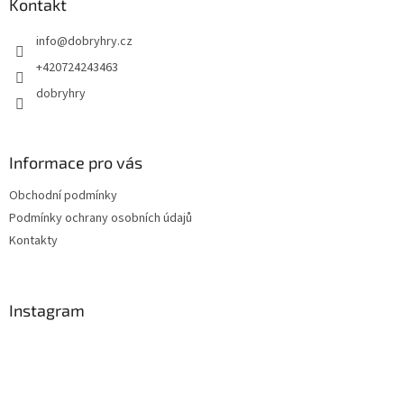
a
Kontakt
t
info
@
dobryhry.cz
í
+420724243463
dobryhry
Informace pro vás
Obchodní podmínky
Podmínky ochrany osobních údajů
Kontakty
Instagram