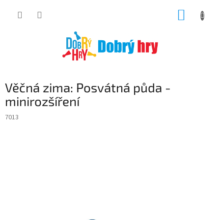
Přejít
NÁKUP
na
obsah
KOŠÍK
Věčná zima: Posvátná půda -
minirozšíření
7013