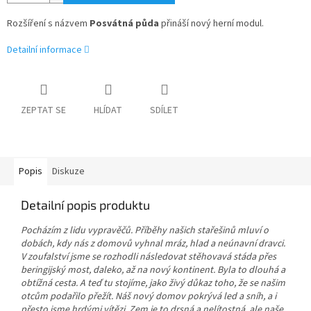
Rozšíření s názvem
Posvátná půda
přináší nový herní modul.
Detailní informace
ZEPTAT SE
HLÍDAT
SDÍLET
Popis
Diskuze
Detailní popis produktu
Pocházím z lidu vypravěčů. Příběhy našich stařešinů mluví o
dobách, kdy nás z domovů vyhnal mráz, hlad a neúnavní dravci.
V zoufalství jsme se rozhodli následovat stěhovavá stáda přes
beringijský most, daleko, až na nový kontinent. Byla to dlouhá a
obtížná cesta. A teď tu stojíme, jako živý důkaz toho, že se našim
otcům podařilo přežít. Náš nový domov pokrývá led a sníh, a i
přesto jsme hrdými vítězi. Zem je to drsná a nelítostná, ale naše.