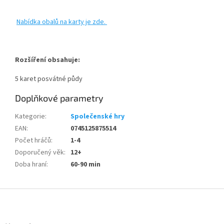
Nabídka obalů na karty je zde.
Rozšíření obsahuje:
5 karet posvátné půdy
Doplňkové parametry
Kategorie
:
Společenské hry
EAN
:
0745125875514
Počet hráčů
:
1-4
Doporučený věk
:
12+
Doba hraní
:
60-90 min
Z
á
p