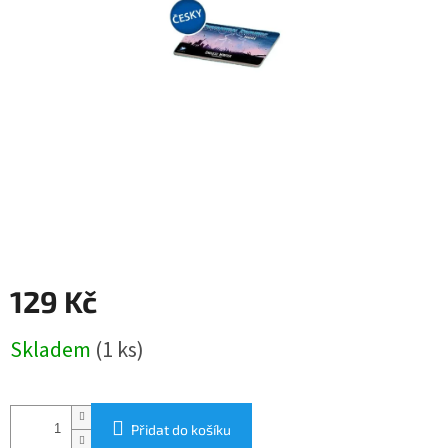
129 Kč
Měrná
Skladem
(1 ks)
cena:
Přidat do košíku