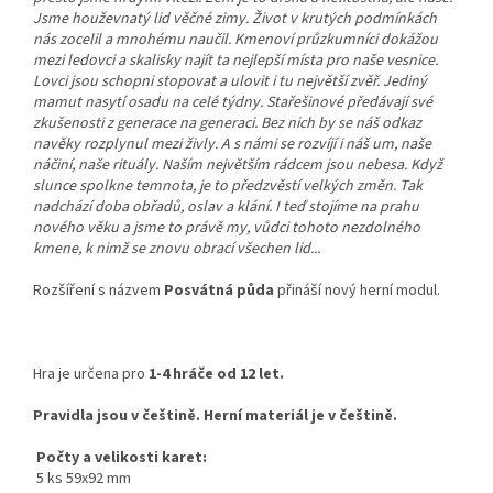
Jsme houževnatý lid věčné zimy. Život v krutých podmínkách
nás zocelil a mnohému naučil. Kmenoví průzkumníci dokážou
mezi ledovci a skalisky najít ta nejlepší místa pro naše vesnice.
Lovci jsou schopni stopovat a ulovit i tu největší zvěř. Jediný
mamut nasytí osadu na celé týdny. Stařešinové předávají své
zkušenosti z generace na generaci. Bez nich by se náš odkaz
navěky rozplynul mezi živly. A s námi se rozvíjí i náš um, naše
náčiní, naše rituály. Naším největším rádcem jsou nebesa. Když
slunce spolkne temnota, je to předzvěstí velkých změn. Tak
nadchází doba obřadů, oslav a klání. I teď stojíme na prahu
nového věku a jsme to právě my, vůdci tohoto nezdolného
kmene, k nimž se znovu obrací všechen lid...
Rozšíření s názvem
Posvátná půda
přináší nový herní modul.
Hra je určena pro
1-4 hráče od 12 let.
Pravidla jsou v češtině.
Herní materiál je v češtině.
Počty a velikosti karet:
5 ks 59x92 mm