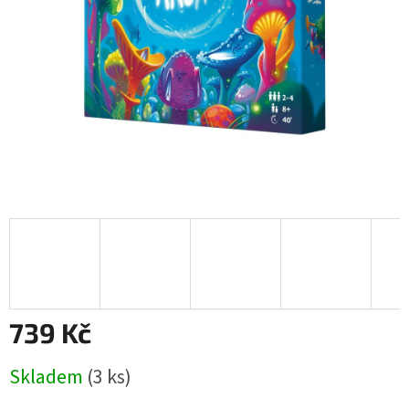
739 Kč
Měrná
Skladem
(3 ks)
cena: