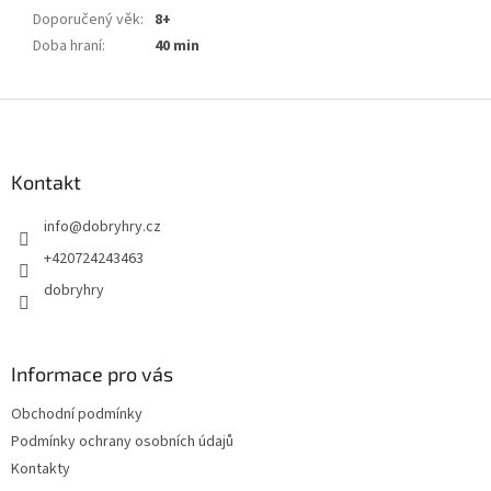
Doporučený věk
:
8+
Doba hraní
:
40 min
Z
á
p
a
Kontakt
t
info
@
dobryhry.cz
í
+420724243463
dobryhry
Informace pro vás
Obchodní podmínky
Podmínky ochrany osobních údajů
Kontakty