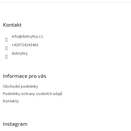
Z
á
p
a
Kontakt
t
info
@
dobryhry.cz
í
+420724243463
dobryhry
Informace pro vás
Obchodní podmínky
Podmínky ochrany osobních údajů
Kontakty
Instagram