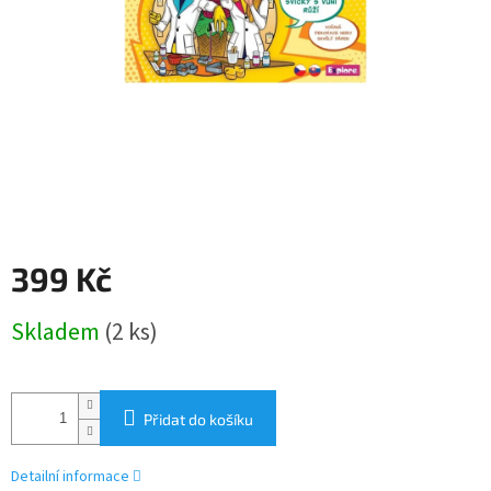
399 Kč
Měrná
Skladem
(2 ks)
cena:
Přidat do košíku
Detailní informace