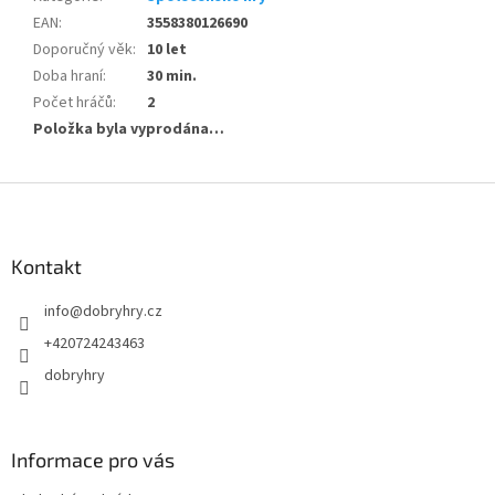
EAN
:
3558380126690
Doporučný věk
:
10 let
Doba hraní
:
30 min.
Počet hráčů
:
2
Položka byla vyprodána…
Z
á
p
a
Kontakt
t
info
@
dobryhry.cz
í
+420724243463
dobryhry
Informace pro vás