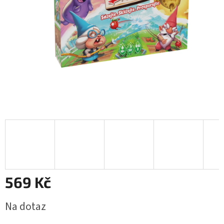
569 Kč
Měrná
Na dotaz
cena: