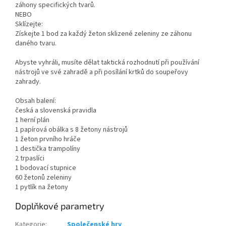
záhony specifických tvarů.
NEBO
Sklízejte:
Získejte 1 bod za každý žeton sklizené zeleniny ze záhonu
daného tvaru.
Abyste vyhráli, musíte dělat taktická rozhodnutí při používání
nástrojů ve své zahradě a při posílání krtků do soupeřovy
zahrady.
Obsah balení:
česká a slovenská pravidla
1 herní plán
1 papírová obálka s 8 žetony nástrojů
1 žeton prvního hráče
1 destička trampolíny
2 trpaslíci
1 bodovací stupnice
60 žetonů zeleniny
1 pytlík na žetony
Doplňkové parametry
Kategorie
:
Společenské hry