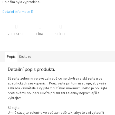
Položka byla vyprodána…
Detailní informace
ZEPTAT SE
HLÍDAT
SDÍLET
Popis
Diskuze
Detailní popis produktu
Sázejte zeleninu ve své zahradě co nejchytřeji a sklízejte ji ve
specifických seskupeních. Používejte při tom nástroje, aby vaše
zahrada vzkvétala a vy jste z ní získali maximum, nebo je použijte
proti svému soupeři. Buďte při sklizni zeleniny nejrychlejší a
vyhrajte!
Sázejte:
Umně sázejte zeleninu ve své zahradě tak, abyste z ní vytvořili