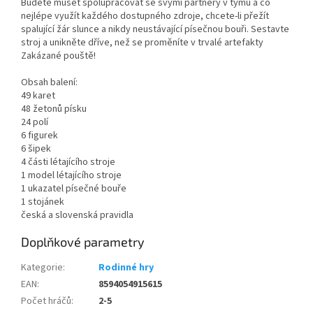
Budete muset spolupracovat se svými partnery v týmu a co
nejlépe využít každého dostupného zdroje, chcete-li přežít
spalující žár slunce a nikdy neustávající písečnou bouři. Sestavte
stroj a unikněte dříve, než se proměníte v trvalé artefakty
Zakázané pouště!
Obsah balení:
49 karet
48 žetonů písku
24 polí
6 figurek
6 šipek
4 části létajícího stroje
1 model létajícího stroje
1 ukazatel písečné bouře
1 stojánek
česká a slovenská pravidla
Doplňkové parametry
Kategorie
:
Rodinné hry
EAN
:
8594054915615
Počet hráčů
:
2-5