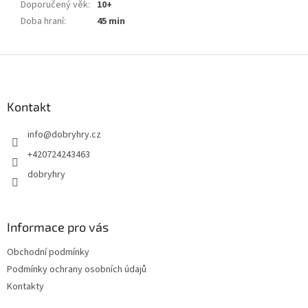
Doporučený věk
:
10+
Doba hraní
:
45 min
Z
á
p
a
Kontakt
t
info
@
dobryhry.cz
í
+420724243463
dobryhry
Informace pro vás
Obchodní podmínky
Podmínky ochrany osobních údajů
Kontakty