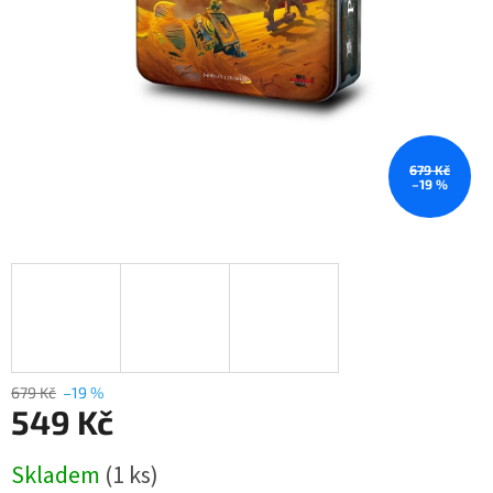
679 Kč
–19 %
679 Kč
–19 %
549 Kč
Měrná
Skladem
(1 ks)
cena: