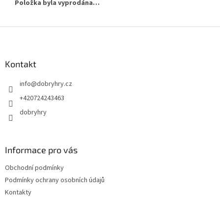
Položka byla vyprodána…
Z
á
p
a
Kontakt
t
info
@
dobryhry.cz
í
+420724243463
dobryhry
Informace pro vás
Obchodní podmínky
Podmínky ochrany osobních údajů
Kontakty