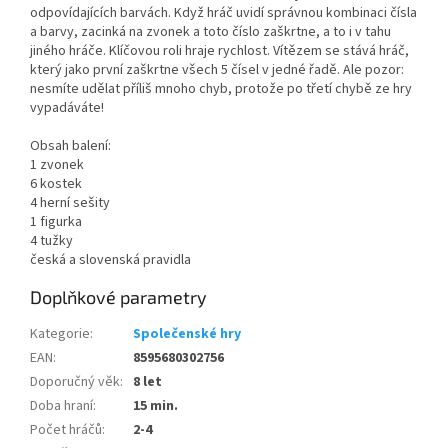
odpovídajících barvách. Když hráč uvidí správnou kombinaci čísla
a barvy, zacinká na zvonek a toto číslo zaškrtne, a to i v tahu
jiného hráče. Klíčovou roli hraje rychlost. Vítězem se stává hráč,
který jako první zaškrtne všech 5 čísel v jedné řadě. Ale pozor:
nesmíte udělat příliš mnoho chyb, protože po třetí chybě ze hry
vypadáváte!
Obsah balení:
1 zvonek
6 kostek
4 herní sešity
1 figurka
4 tužky
česká a slovenská pravidla
Doplňkové parametry
Kategorie
:
Společenské hry
EAN
:
8595680302756
Doporučný věk
:
8 let
Doba hraní
:
15 min.
Počet hráčů
:
2-4