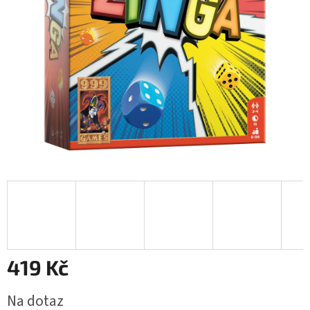
419 Kč
Měrná
Na dotaz
cena: