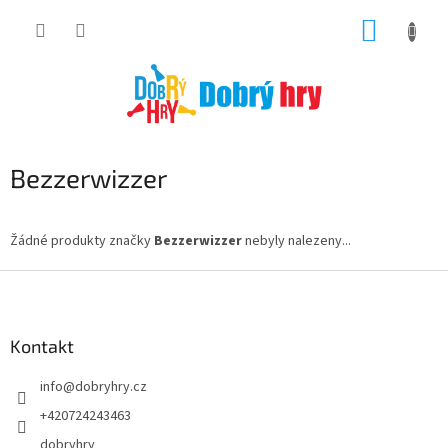
Přejít
NÁKUP
na
obsah
KOŠÍK
Bezzerwizzer
Žádné produkty značky
Bezzerwizzer
nebyly nalezeny...
Z
á
p
a
Kontakt
t
info
@
dobryhry.cz
í
+420724243463
dobryhry