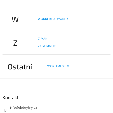
W
WONDERFUL WORLD
Z-MAN
Z
ZYGOMATIC
Ostatní
999 GAMES B.V.
Z
á
p
a
Kontakt
t
info
@
dobryhry.cz
í