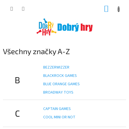
Přejít
NÁKUP
na
obsah
KOŠÍK
Všechny značky A-Z
BEZZERWIZZER
BLACKROCK GAMES
B
BLUE ORANGE GAMES
BROADWAY TOYS
CAPTAIN GAMES
C
COOL MINI OR NOT