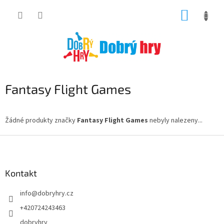
Přejít
NÁKUP
na
obsah
KOŠÍK
Fantasy Flight Games
Žádné produkty značky
Fantasy Flight Games
nebyly nalezeny...
Z
á
p
a
Kontakt
t
info
@
dobryhry.cz
í
+420724243463
dobryhry