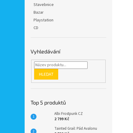
n
Stavebnice
e
Bazar
l
Playstation
CD
Vyhledávání
HLEDAT
Top 5 produktů
Albi Frostpunk CZ
2 799 Kč
Tainted Grail: Pád Avalonu