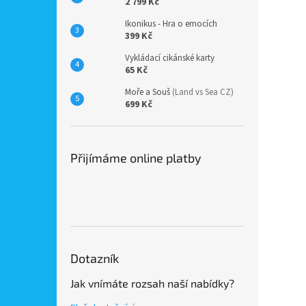
2 799 Kč
Ikonikus - Hra o emocích
399 Kč
Vykládací cikánské karty
65 Kč
Moře a Souš
(Land vs Sea CZ)
699 Kč
Přijímáme online platby
Dotazník
Jak vnímáte rozsah naší nabídky?