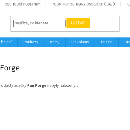
OBCHODNÍ PODMÍNKY
PODMÍNKY OCHRANY OSOBNÍCH ÚDAJŮ
K
HLEDAT
 balení
Poukazy
Knihy
Hlavolamy
Puzzle
St
 Forge
rodukty značky
Fun Forge
nebyly nalezeny...