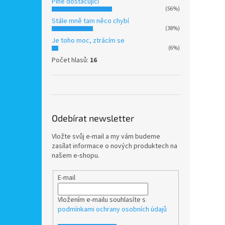
Plně dostačující
(56%)
Stále mně tam něco chybí
(38%)
Je toho moc, ztrácím se
(6%)
Počet hlasů:
16
Odebírat newsletter
Vložte svůj e-mail a my vám budeme
zasílat informace o nových produktech na
našem e-shopu.
E-mail
Vložením e-mailu souhlasíte s
podmínkami ochrany osobních údajů