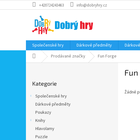
Přejít
+420724243463
info@dobryhry.cz
na
obsah
Společenské hry
Dárkové předměty
Dárkové
Domů
Prodávané značky
Fun Forge
P
Fun
o
Přeskočit
s
Kategorie
kategorie
t
Žádné p
r
Společenské hry
a
Dárkové předměty
n
Poukazy
n
í
Knihy
p
Hlavolamy
a
Puzzle