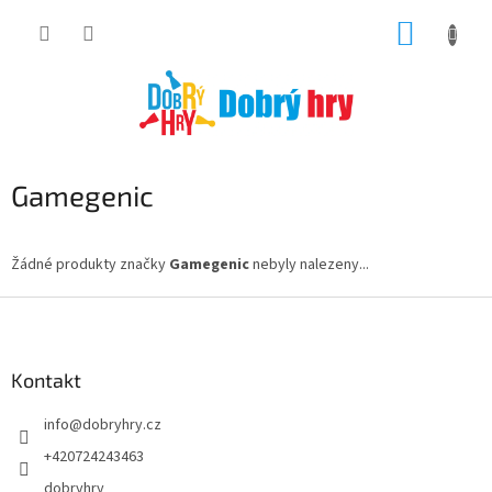
Přejít
NÁKUP
na
obsah
KOŠÍK
Gamegenic
Žádné produkty značky
Gamegenic
nebyly nalezeny...
Z
á
p
a
Kontakt
t
info
@
dobryhry.cz
í
+420724243463
dobryhry