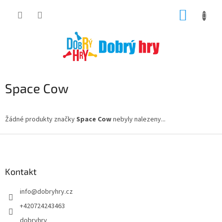
Přejít
NÁKUP
na
obsah
KOŠÍK
Space Cow
Žádné produkty značky
Space Cow
nebyly nalezeny...
Z
á
p
a
Kontakt
t
info
@
dobryhry.cz
í
+420724243463
dobryhry