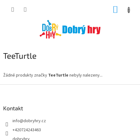
Přejít
NÁKUP
na
obsah
KOŠÍK
TeeTurtle
Žádné produkty značky
TeeTurtle
nebyly nalezeny...
Z
á
p
a
Kontakt
t
info
@
dobryhry.cz
í
+420724243463
dobryhry