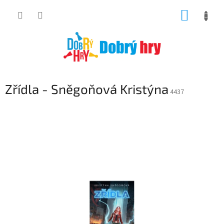
Přejít
NÁKUP
na
obsah
KOŠÍK
Zřídla - Sněgoňová Kristýna
4437