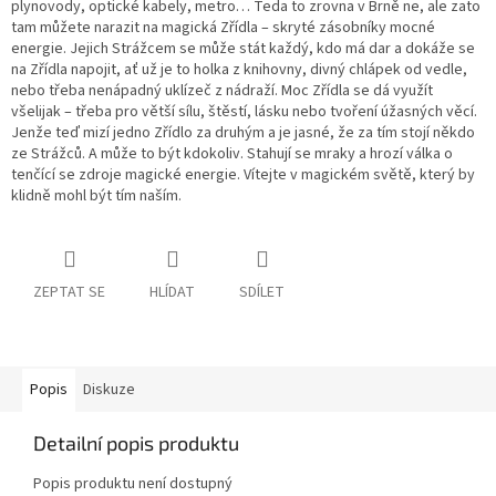
plynovody, optické kabely, metro… Teda to zrovna v Brně ne, ale zato
tam můžete narazit na magická Zřídla – skryté zásobníky mocné
energie. Jejich Strážcem se může stát každý, kdo má dar a dokáže se
na Zřídla napojit, ať už je to holka z knihovny, divný chlápek od vedle,
nebo třeba nenápadný uklízeč z nádraží. Moc Zřídla se dá využít
všelijak – třeba pro větší sílu, štěstí, lásku nebo tvoření úžasných věcí.
Jenže teď mizí jedno Zřídlo za druhým a je jasné, že za tím stojí někdo
ze Strážců. A může to být kdokoliv. Stahují se mraky a hrozí válka o
tenčící se zdroje magické energie. Vítejte v magickém světě, který by
klidně mohl být tím naším.
ZEPTAT SE
HLÍDAT
SDÍLET
Popis
Diskuze
Detailní popis produktu
Popis produktu není dostupný