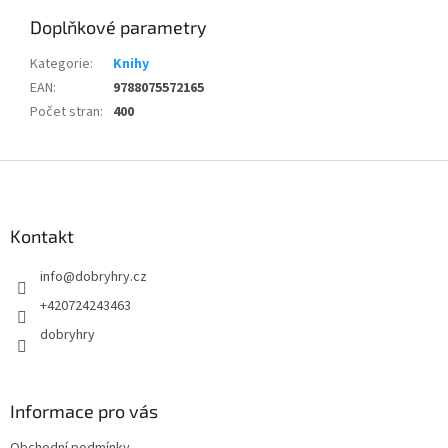
Doplňkové parametry
Kategorie
:
Knihy
EAN
:
9788075572165
Počet stran
:
400
Z
á
p
a
Kontakt
t
info
@
dobryhry.cz
í
+420724243463
dobryhry
Informace pro vás