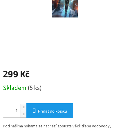
299 Kč
Měrná
Skladem
(5 ks)
cena:
Přidat do košíku
Pod našima nohama se nachází spousta věcí: třeba vodovody,