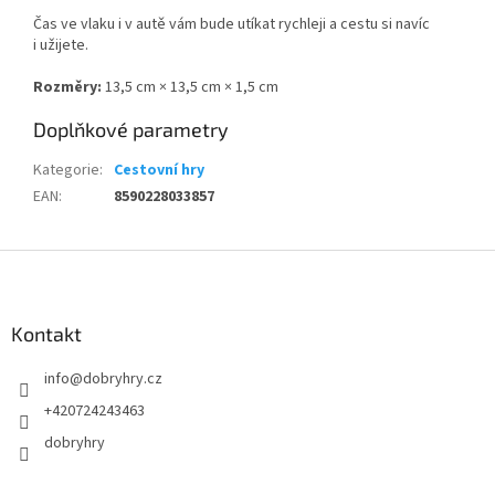
Čas ve vlaku i v autě vám bude utíkat rychleji a cestu si navíc
i užijete.
Rozměry:
13,5 cm × 13,5 cm × 1,5 cm
Doplňkové parametry
Kategorie
:
Cestovní hry
EAN
:
8590228033857
Z
á
p
a
Kontakt
t
info
@
dobryhry.cz
í
+420724243463
dobryhry