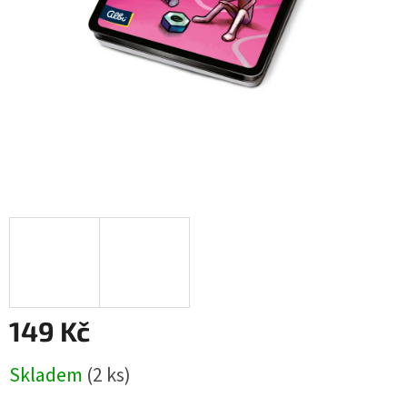
149 Kč
Měrná
Skladem
(2 ks)
cena: