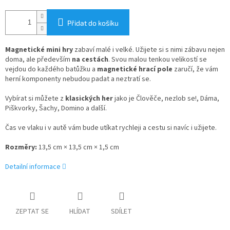
Přidat do košíku
Magnetické mini hry
zabaví malé i velké. Užijete si s nimi zábavu nejen
doma, ale především
na cestách
. Svou malou tenkou velikostí se
vejdou do každého batůžku a
magnetické hrací pole
zaručí, že vám
herní komponenty nebudou padat a neztratí se.
Vybírat si můžete z
klasických her
jako je Člověče, nezlob se!, Dáma,
Piškvorky, Šachy, Domino a další.
Čas ve vlaku i v autě vám bude utíkat rychleji a cestu si navíc i užijete.
Rozměry:
13,5 cm × 13,5 cm × 1,5 cm
Detailní informace
ZEPTAT SE
HLÍDAT
SDÍLET