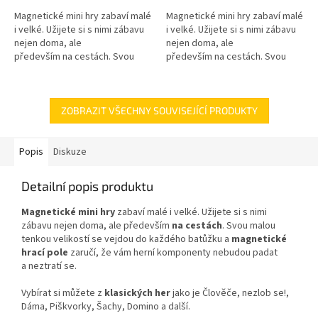
Magnetické mini hry zabaví malé
Magnetické mini hry zabaví malé
i velké. Užijete si s nimi zábavu
i velké. Užijete si s nimi zábavu
nejen doma, ale
nejen doma, ale
především na cestách. Svou
především na cestách. Svou
malou tenkou velikostí se
malou tenkou velikostí se
vejdou do každého batůžku
vejdou do každého batůžku
a magnetické...
a magnetické...
ZOBRAZIT VŠECHNY SOUVISEJÍCÍ PRODUKTY
Popis
Diskuze
Detailní popis produktu
Magnetické mini hry
zabaví malé i velké. Užijete si s nimi
zábavu nejen doma, ale především
na cestách
. Svou malou
tenkou velikostí se vejdou do každého batůžku a
magnetické
hrací pole
zaručí, že vám herní komponenty nebudou padat
a neztratí se.
Vybírat si můžete z
klasických her
jako je Člověče, nezlob se!,
Dáma, Piškvorky, Šachy, Domino a další.