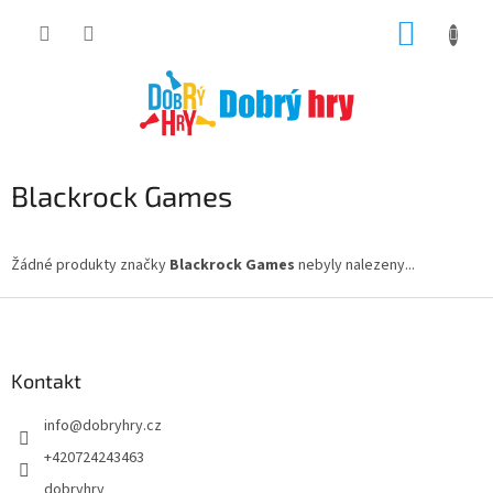
Přejít
NÁKUP
na
obsah
KOŠÍK
Blackrock Games
Žádné produkty značky
Blackrock Games
nebyly nalezeny...
Z
á
p
a
Kontakt
t
info
@
dobryhry.cz
í
+420724243463
dobryhry