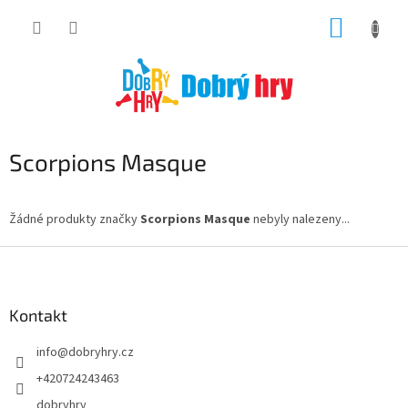
Přejít
NÁKUP
na
obsah
KOŠÍK
Scorpions Masque
Žádné produkty značky
Scorpions Masque
nebyly nalezeny...
Z
á
p
a
Kontakt
t
info
@
dobryhry.cz
í
+420724243463
dobryhry